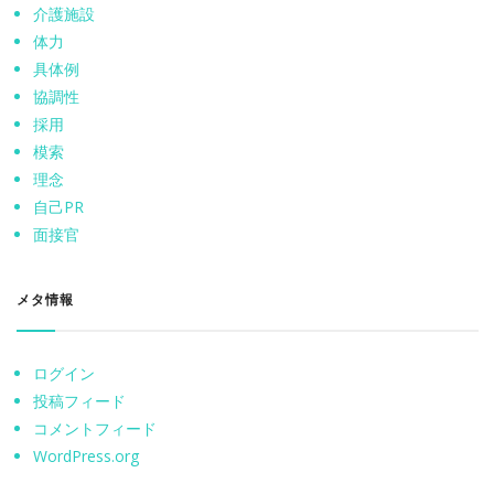
介護施設
体力
具体例
協調性
採用
模索
理念
自己PR
面接官
メタ情報
ログイン
投稿フィード
コメントフィード
WordPress.org